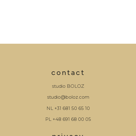
contact
studio BOLOZ
studio@boloz.com
NL
+31 681 50 65 10
PL
+48 691 68 00 05